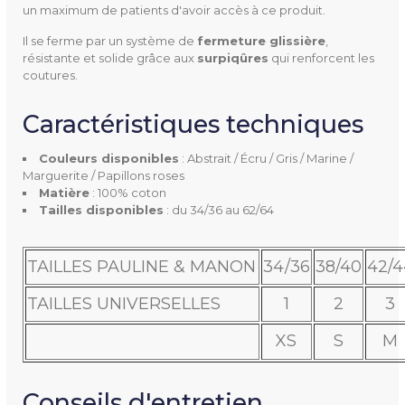
un maximum de patients d'avoir accès à ce produit.
46/48
Il se ferme par un système de
fermeture glissière
,
50/52
résistante et solide grâce aux
surpiqûres
qui renforcent les
54/56
coutures.
58/60
Caractéristiques techniques
62/64
Couleurs disponibles
: Abstrait / Écru / Gris / Marine /
Matière
100% coton
Marguerite / Papillons roses
Matière
: 100% coton
Type De Col
Col rond
Tailles disponibles
: du 34/36 au 62/64
Type De Fermeture
Glissière
TAILLES PAULINE & MANON
34/36
38/40
42/4
Tissu
Molleton 190 gr
TAILLES UNIVERSELLES
1
2
3
Entretien
Machine à laver 90°C
XS
S
M
Couleur(s) Disponible(s)
Abstrait
Conseils d'entretien
Gris