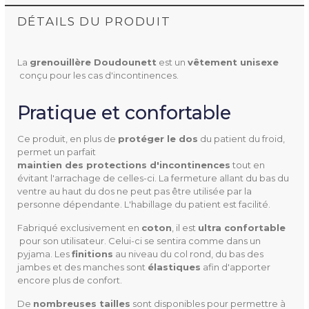
DÉTAILS DU PRODUIT
La
grenouillère Doudounett
est un
vêtement unisexe
conçu pour les cas d'incontinences.
Pratique et confortable
Ce produit, en plus de
protéger le dos
du patient du froid,
permet un parfait
maintien des protections d'incontinences
tout en
évitant l'arrachage de celles-ci. La fermeture allant du bas du
750.45.81
Référence
ventre au haut du dos ne peut pas être utilisée par la
personne dépendante. L'habillage du patient est facilité.
Fabriqué exclusivement en
coton
, il est
ultra confortable
pour son utilisateur. Celui-ci se sentira comme dans un
pyjama. Les
finitions
au niveau du col rond, du bas des
jambes et des manches sont
élastiques
afin d'apporter
Taille
34/36
encore plus de confort.
38/40
De
nombreuses tailles
sont disponibles pour permettre à
42/44