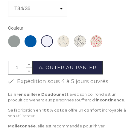
Couleur
Gris
Marine
Abstrait
Marguerites
Papillons
Ecru
roses
AJOUTER AU PANIER
Expédition sous 4 à 5 jours ouvrés
La
grenouillère Doudounett
avec son col rond est un
produit convenant aux personnes souffrant d'
incontinence
.
Sa fabrication en
100% coton
offre un
confort
incroyable à
son utilisateur.
Molletonnée
, elle est recommandée pour l'hiver.