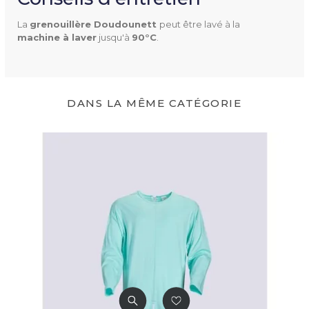
Marguerite
La
grenouillère Doudounett 
peut être lavé à la
Marine
machine à laver
jusqu'à
90°C
.
Papillons roses
Écru
DANS LA MÊME CATÉGORIE