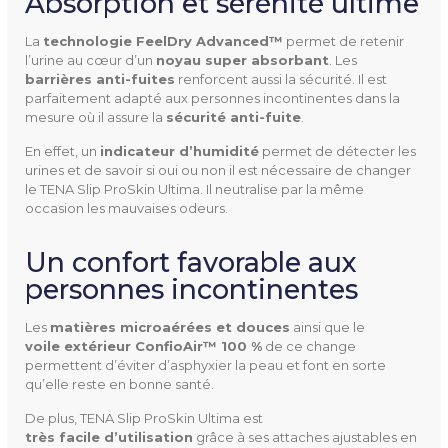
Absorption et sérénité ultime
La
technologie FeelDry Advanced™
permet de retenir
l’urine au cœur d’un
noyau super absorbant
. Les
barrières anti-fuites
renforcent aussi la sécurité. Il est
Unités Par Paquet
18 unités (XL)
parfaitement adapté aux personnes incontinentes dans la
mesure où il assure la
sécurité anti-fuite
.
21 unités (M / L)
En effet, un
indicateur d’humidité
permet de détecter les
urines et de savoir si oui ou non il est nécessaire de changer
Capacité D'absorption
3728 ml (M)
le TENA Slip ProSkin Ultima. Il neutralise par la même
4435 ml (L)
occasion les mauvaises odeurs.
4550 ml (XL)
Un confort favorable aux
Tour De Taille
73-122 cm (M)
personnes incontinentes
92-144 cm (L)
Les
matières microaérées et douces
ainsi que le
140-165 cm (XL)
voile extérieur ConfioAir™ 100 %
de ce change
permettent d’éviter d’asphyxier la peau et font en sorte
Indice D'absorption
9 gouttes sur 9
qu’elle reste en bonne santé.
De plus, TENA Slip ProSkin Ultima est
Conditionnement
3 paquets par carton
très facile d’utilisation
grâce à ses attaches ajustables en