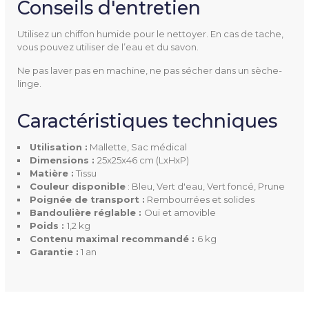
Conseils d'entretien
Utilisez un chiffon humide pour le nettoyer. En cas de tache,
vous pouvez utiliser de l’eau et du savon.
Ne pas laver pas en machine, ne pas sécher dans un sèche-
linge.
MECITY02_B
Référence
Caractéristiques techniques
Utilisation :
Mallette, Sac médical
Dimensions :
25x25x46 cm (LxHxP)
Matière :
Tissu
Utilisation
Mallette
Couleur disponible
: Bleu, Vert d'eau, Vert foncé, Prune
Sac médical
Poignée de transport :
Rembourrées et solides
Bandoulière réglable :
Oui et amovible
Dimensions
25x25x46 cm (LxHxP)
Poids :
1,2 kg
Contenu maximal recommandé :
6 kg
Garantie :
1 an
Matière
Tissu
Poignée De Transport
Rembourrées et solides