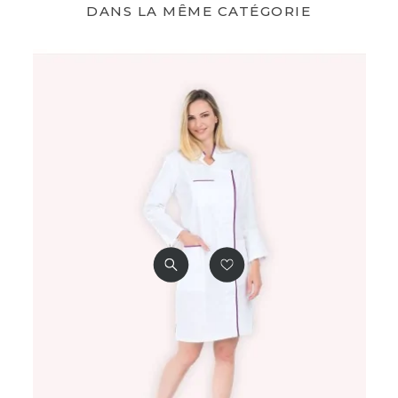
DANS LA MÊME CATÉGORIE
Poids
1,2 kg
Poids Supporté
6 kg
Couleur(s) Disponible(s)
Bleu
Prune
Vert d'eau
Vert foncé
Bandoulière Réglable
Oui et amovible
Garantie
1 an