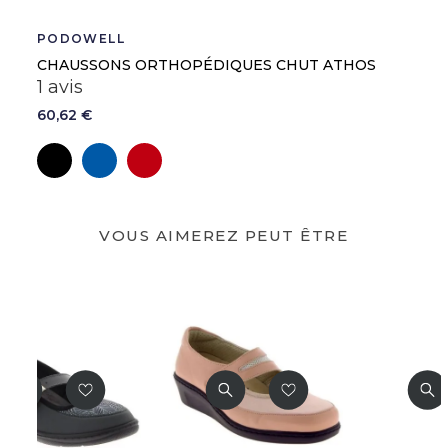
Ean13
3376122285166
PODOWELL
CHAUSSONS ORTHOPÉDIQUES CHUT ATHOS
1 avis
60,62 €
Noir
Marine
Bordeaux
VOUS AIMEREZ PEUT ÊTRE