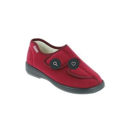
E
Semelle Extérieure
Cousue en PU
Entretien
Non lavable
Couleur(s) Disponible(s)
Marine
Noir
Mentions Obligatoires
CE
Dispositif médical de Classe
I
Code CHUT
7120121