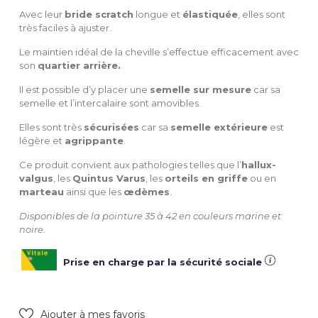
Avec leur
bride scratch
longue et
élastiquée
, elles sont
très faciles à ajuster.
Le maintien idéal de la cheville s’effectue efficacement avec
son
quartier arrière.
Il est possible d’y placer une
semelle sur mesure
car sa
semelle et l’intercalaire sont amovibles.
Elles sont très
sécurisées
car sa
semelle extérieure
est
légère et
agrippante
.
Ce produit convient aux pathologies telles que l’
hallux-
valgus
, les
Quintus Varus
, les
orteils en griffe
ou en
marteau
ainsi que les
œdèmes
.
Disponibles de la pointure 35 à 42 en couleurs marine et
noire.
Prise en charge par la sécurité sociale
Ajouter à mes favoris