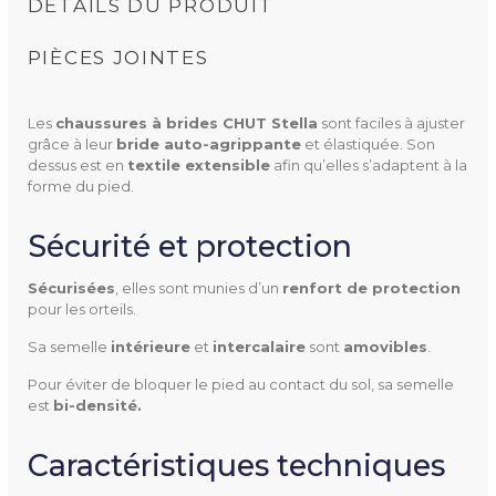
DÉTAILS DU PRODUIT
PIÈCES JOINTES
Les
chaussures à brides CHUT Stella
sont faciles à ajuster
NOTICE D'UTILISATION STELLA (111.86K)
grâce à leur
bride auto-agrippante
et élastiquée. Son
dessus est en
textile extensible
afin qu’elles s’adaptent à la
forme du pied.
Sécurité et protection
3376122285166
Référence
Sécurisées
, elles sont munies d’un
renfort de protection
pour les orteils.
Sa semelle
intérieure
et
intercalaire
sont
amovibles
.
Utilisation
Extérieur
Pour éviter de bloquer le pied au contact du sol, sa semelle
est
bi-densité.
Ville
Caractéristiques techniques
Pathologies
Hallux valgus
Inflammations