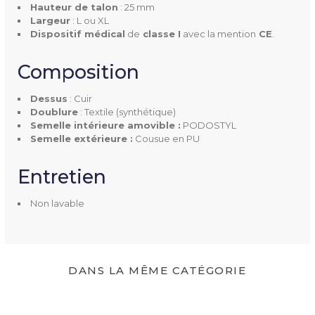
Hauteur de talon
: 25 mm
Orteils en griffe
Largeur
: L ou XL
Dispositif médical
de
classe I
avec la mention
CE
.
Orteils en marteau
Quintus varus
Composition
Rhumatismes
Œdème
Dessus
: Cuir
Doublure
: Textile (synthétique)
Semelle intérieure amovible :
PODOSTYL
Largeur
L
Semelle extérieure :
Cousue en PU
XL
Entretien
Pointures
35 à 42
Non lavable
Hauteur De Talon
25 mm
Dessus
Cuir
DANS LA MÊME CATÉGORIE
Doublure
Textile synthétique
Semelle Intérieure Amovibl
Oui, PODOSTYL