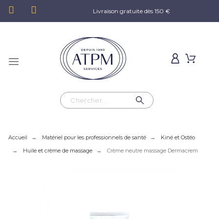
Livraison gratuite dès 150 €
Accueil
Matériel pour les professionnels de santé
Kiné et Ostéo
Huile et crème de massage
Crème neutre massage Dermacrem