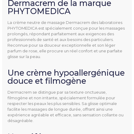
Dermacrem de la marque
PHYTOMEDICA
100DM2
Référence
La crème neutre de massage Dermacrem des laboratoires
PHYTOMEDICA est spécialement conçue pour les massages
prolongés, répondant parfaitement aux exigences des
professionnels de santé et aux besoins des particuliers.
Reconnue pour sa douceur exceptionnelle et son léger
parfum de rose, elle procure un réel confort et une parfaite
glisse sur la peau.
Lieu De Fabrication
France
Une crème hypoallergénique
Contenance
75 ml
douce et filmogène
250 ml
500 ml
Dermacrem se distingue par sa texture onctueuse,
1000 ml
filmogène et non irritante, spécialement formulée pour
respecter les peaux les plus sensibles. Sa glisse optimale
5000 ml
facilite les massages de longue durée, offrant ainsi une
expérience agréable et efficace, sans sensation collante ou
désagréable.