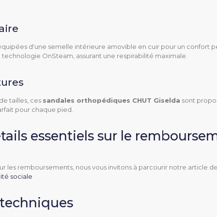
L
aire
35 à 41
uipées d'une semelle intérieure amovible en cuir pour un confort pers
a technologie OnSteam, assurant une respirabilité maximale.
20 mm
tures
Textile et Cuir
de tailles, ces
sandales orthopédiques CHUT Giselda
sont propos
parfait pour chaque pied.
Textile et Cuir
tails essentiels sur le remboursem
vible
Oui
Autres matériaux
r les remboursements, nous vous invitons à parcourir notre article de
té sociale
Non lavable
 techniques
)
Beige