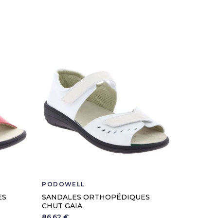
PODOWELL
PODOWE
ES
SANDALES ORTHOPÉDIQUES
SANDAL
CHUT GAIA
CHUT GI
86,62 €
80,62 €