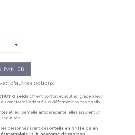
U PANIER
vec d'autres options
CHUT Giselda
offrent confort et soutien grâce à leur
t avant fermé adapté aux déformations des orteils.
tes et leur semelle antidérapante, elles assurent un
 sécurisée.
r les personnes ayant des
orteils en griffe ou en
étatarsalgie
et du
névrome de morton
.