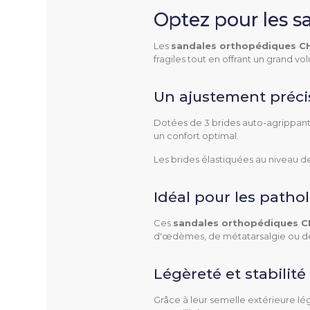
Optez pour les 
NOTICE D'UTILISATION GISELD
Les
sandales orthopédiques C
fragiles tout en offrant un grand v
GISELDA
Référence
Un ajustement préci
Dotées de 3 brides auto-agrippant
un confort optimal.
Les brides élastiquées au niveau d
Utilisation
Idéal pour les patho
Ces
sandales orthopédiques C
Pathologies
d'œdèmes, de métatarsalgie ou d
Légèreté et stabilité
Grâce à leur semelle extérieure lé