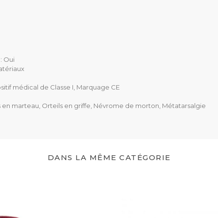
CE
Dispositif médical de 
7120121
: Oui
atériaux
ositif médical de Classe I, Marquage CE
 en marteau, Orteils en griffe, Névrome de morton, Métatarsalgie
DANS LA MÊME CATÉGORIE