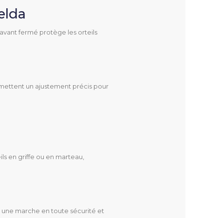
elda
 avant fermé protège les orteils
rmettent un ajustement précis pour
s en griffe ou en marteau,
t une marche en toute sécurité et