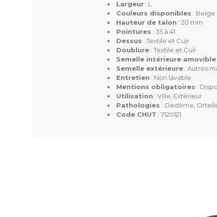
Largeur
: L
Mentions Obligatoires
Couleurs disponibles
: Beige
Hauteur de talon
: 20 mm
Pointures
: 35 à 41
Dessus
: Textile et Cuir
Code CHUT
Doublure
: Textile et Cuir
Semelle intérieure amovible
Semelle extérieure
: Autres m
Entretien
: Non lavable
Mentions obligatoires
: Disp
Utilisation
: Ville, Extérieur
Pathologies
: Oedème, Orteils
Code CHUT
: 7120121