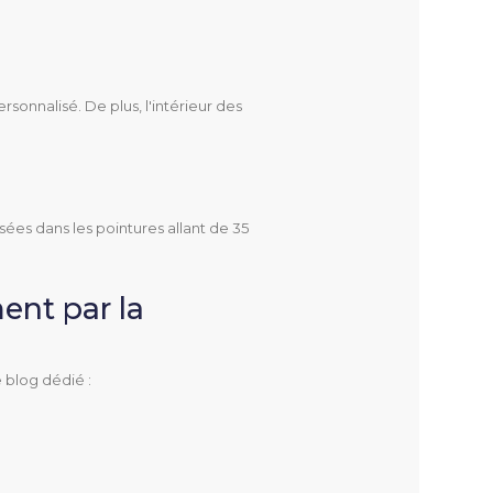
onnalisé. De plus, l'intérieur des
ées dans les pointures allant de 35
ent par la
 blog dédié :