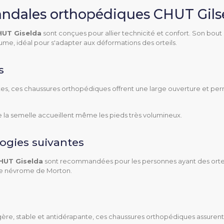
sandales orthopédiques CHUT Gils
A (138.49K)
HUT Giselda
sont conçues pour allier technicité et confort. Son bout
olume, idéal pour s'adapter aux déformations des orteils.
s
es, ces chaussures orthopédiques offrent une large ouverture et pe
e la semelle accueillent même les pieds très volumineux.
Extérieur
Ville
logies suivantes
HUT Giselda
sont recommandées pour les personnes ayant des orteil
Métatarsalgie
e névrome de Morton.
Névrome de morton
Orteils en griffe
Orteils en marteau
gère, stable et antidérapante, ces chaussures orthopédiques assuren
Œdème