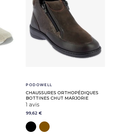
PODOWELL
PODOWE
CHAUSSURES ORTHOPÉDIQUES
CHAUSS
BOTTINES CHUT MARJORIE
UCIEL
1 avis
51,99 €
99,62 €
Bei
Noir
Marron