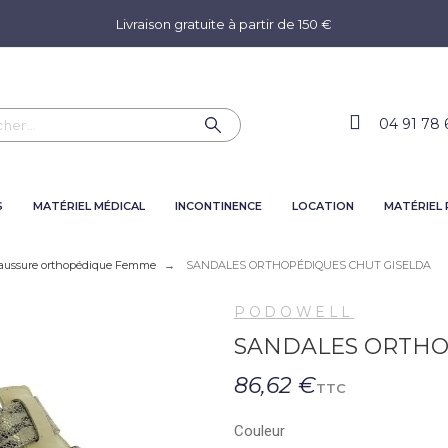
Livraison gratuite à partir de 150 €
04 91 78 
S
MATÉRIEL MÉDICAL
INCONTINENCE
LOCATION
MATÉRIEL
aussure orthopédique Femme
SANDALES ORTHOPÉDIQUES CHUT GISELDA
PODOWELL
SANDALES ORTHO
86,62 €
TTC
Couleur