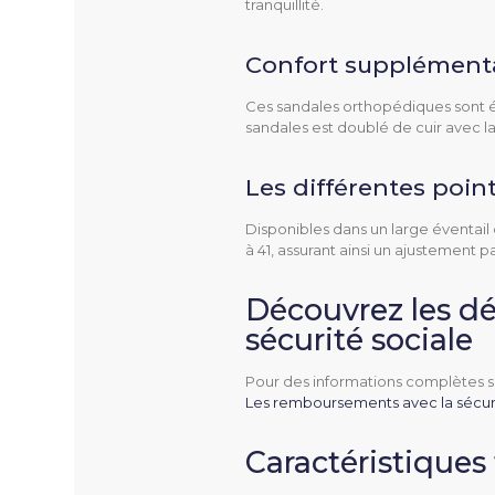
tranquillité.
Largeur
Confort supplément
Pointures
Ces sandales orthopédiques sont éq
sandales est doublé de cuir avec l
Hauteur De Talon
Les différentes poin
Dessus
Disponibles dans un large éventail 
à 41, assurant ainsi un ajustement 
Doublure
Découvrez les dé
Semelle Intérieure Amo
sécurité sociale
Semelle Extérieure
Pour des informations complètes su
Les remboursements avec la sécuri
Entretien
Caractéristiques
Couleur(s) Disponible(s