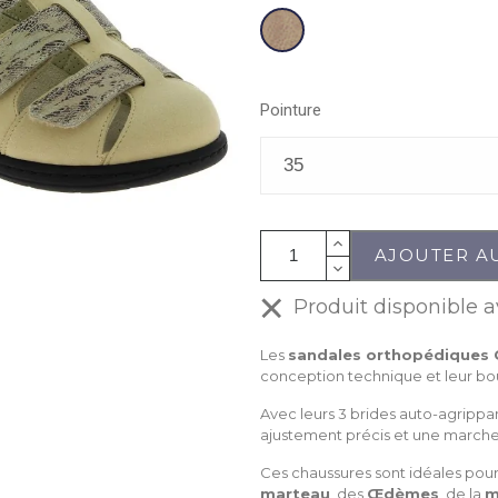
Beige
Pointure
AJOUTER A
Produit disponible a
Les
sandales orthopédiques 
conception technique et leur bou
Avec leurs 3 brides auto-agrippan
ajustement précis et une marche
Ces chaussures sont idéales pou
marteau
, des
Œdèmes
, de la
m