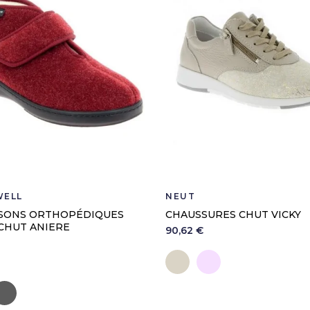
ELL
NEUT
SONS ORTHOPÉDIQUES
CHAUSSURES CHUT VICKY
CHUT ANIERE
90,62 €
Crème
Rose
ordeaux
Anthracite